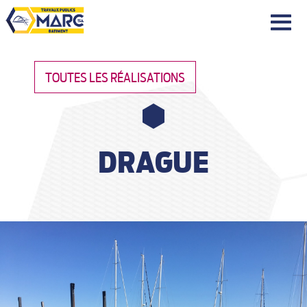
|||
TOUTES LES RÉALISATIONS
DRAGUE