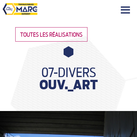
|||
TOUTES LES RÉALISATIONS
07-DIVERS
OUV._ART