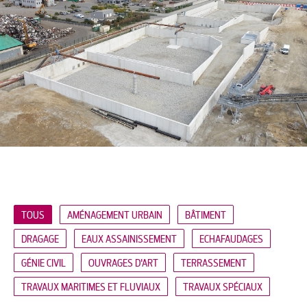
TOUS
AMÉNAGEMENT URBAIN
BÂTIMENT
DRAGAGE
EAUX ASSAINISSEMENT
ECHAFAUDAGES
GÉNIE CIVIL
OUVRAGES D'ART
TERRASSEMENT
TRAVAUX MARITIMES ET FLUVIAUX
TRAVAUX SPÉCIAUX