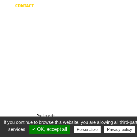
CONTACT
Politique de
confidentialité
Mentions légales
If you continue to browse this website, you are allowing all third-par
services
Conditions Générales de
✓ OK, accept all
Personalize
Privacy policy
Vente
Politique de cookies