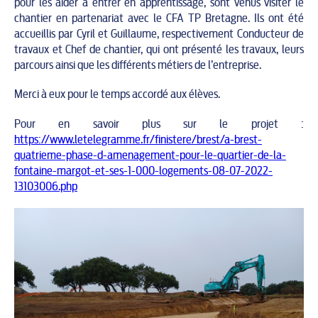
pour les aider à entrer en apprentissage, sont venus visiter le
chantier en partenariat avec le CFA TP Bretagne. Ils ont été
accueillis par Cyril et Guillaume, respectivement Conducteur de
travaux et Chef de chantier, qui ont présenté les travaux, leurs
parcours ainsi que les différents métiers de l’entreprise.
Merci à eux pour le temps accordé aux élèves.
Pour en savoir plus sur le projet :
https://www.letelegramme.fr/finistere/brest/a-brest-
quatrieme-phase-d-amenagement-pour-le-quartier-de-la-
fontaine-margot-et-ses-1-000-logements-08-07-2022-
13103006.php