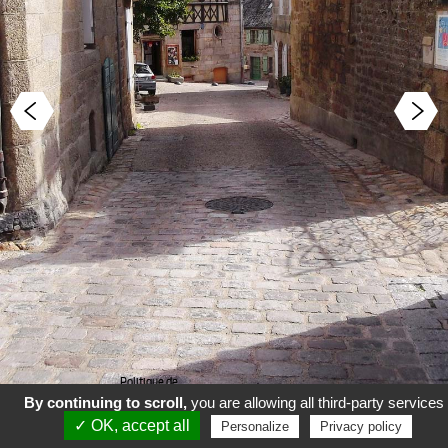
Politique de
confidentialité
Mentions légales
By continuing to scroll,
you are allowing all third-party services
✓ OK, accept all
Conditions Générales de
Personalize
Privacy policy
Vente
Politique de cookies